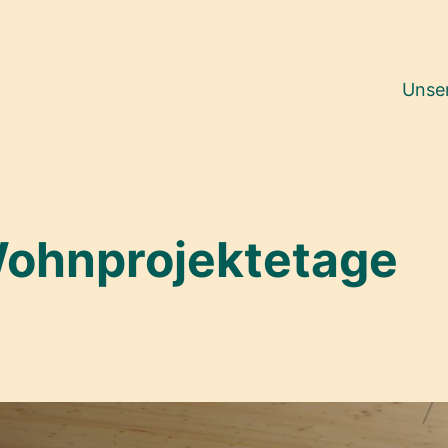
Unse
 Wohnprojektetage